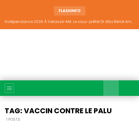
FLASHINFO
Indépendance 2026 À Yakassé-Mé: Le sous-préfet Dr Atta Bénié Amédé appelle à l’unité, à la sécurité et au développement
TAG: VACCIN CONTRE LE PALU
1 POSTS