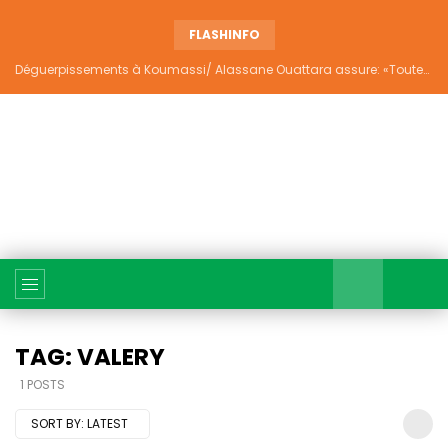
FLASHINFO
Déguerpissements à Koumassi/ Alassane Ouattara assure: «Toutes les responsabilités seront établies et elles donneront lieu aux sanctions prévues par la loi»
TAG: VALERY
1 POSTS
SORT BY:
LATEST