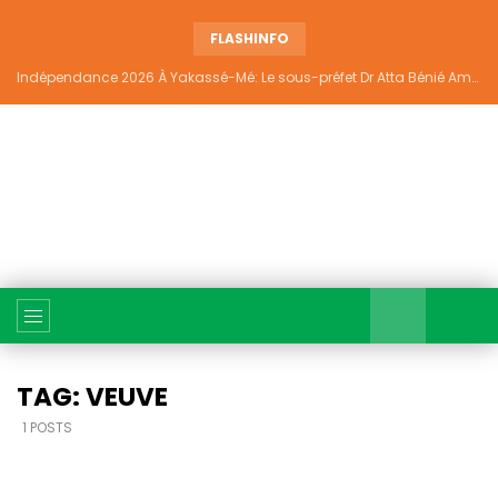
FLASHINFO
Indépendance 2026 À Yakassé-Mé: Le sous-préfet Dr Atta Bénié Amédé appelle à l’unité, à la sécurité et au développement
TAG: VEUVE
1 POSTS