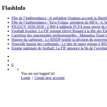
FlashInfo
Fête de l’Indépendance : le président Ouattara accorde la libert
Fête de l’indépendance / Yaya Fofana, président du MFA: «L’h
PJGOUV 2026-2030 : 2 869,4 milliards FCFA pour ouvrir de nouv
Football Ivoirien: La FIF nomme Hervé Renard à la tête des Él
Carrefour des opportunités professionnelles : Mamadou Touré m
Hausse du carburant : Le RHDP justifie la décision du gouver
Nouvelle hausse des carburants : Le litre de super grimpe à 9
Equipe nationale de football: La FIF annonce la fin de l’avent
0
You are not logged in!
Login
|
Create new account