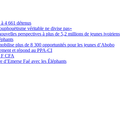
é à 4 661 détenus
ouphouëtisme véritable ne divise pas»
elles perspectives à plus de 5,2 millions de jeunes ivoiriens
éphants
obilise plus de 8 300 opportunités pour les jeunes d’Abobo
nement et répond au PPA-CI
05 F CFA
ure d’Emerse Faé avec les Éléphants