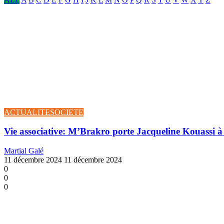
ACTUALITE
SOCIETE
Vie associative: M’Brakro porte Jacqueline Kouassi à l
Martial Galé
11 décembre 2024
11 décembre 2024
0
0
0