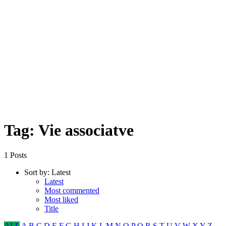
Tag: Vie associatve
1 Posts
Sort by:
Latest
Latest
Most commented
Most liked
Title
ALL
A
B
C
D
E
F
G
H
I
J
K
L
M
N
O
P
Q
R
S
T
U
V
W
X
Y
Z