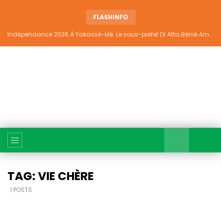
FLASHINFO
Indépendance 2026 À Yakassé-Mé: Le sous-préfet Dr Atta Bénié Amédé appelle à l’unité, à la sécurité et au développement
TAG: VIE CHÈRE
1 POSTS