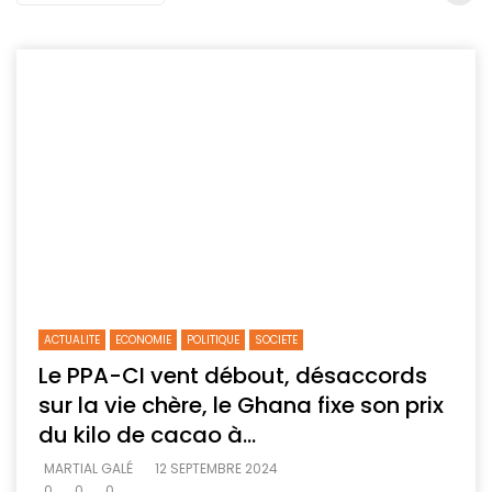
ACTUALITE
ECONOMIE
POLITIQUE
SOCIETE
Le PPA-CI vent débout, désaccords
sur la vie chère, le Ghana fixe son prix
du kilo de cacao à…
MARTIAL GALÉ
12 SEPTEMBRE 2024
0
0
0