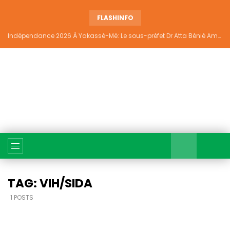
FLASHINFO
Indépendance 2026 À Yakassé-Mé: Le sous-préfet Dr Atta Bénié Amédé appelle à l’unité, à la sécurité et au développement
TAG: VIH/SIDA
1 POSTS