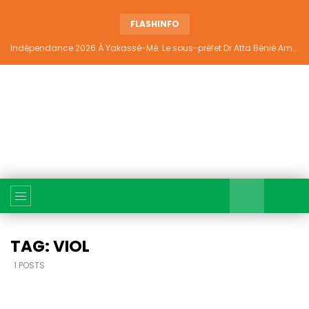
FLASHINFO
Indépendance 2026 À Yakassé-Mé: Le sous-préfet Dr Atta Bénié Amédé appelle à l’unité, à la sécurité et au développement
TAG: VIOL
1 POSTS