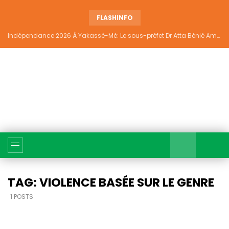
FLASHINFO
Indépendance 2026 À Yakassé-Mé: Le sous-préfet Dr Atta Bénié Amédé appelle à l’unité, à la sécurité et au développement
TAG: VIOLENCE BASÉE SUR LE GENRE
1 POSTS