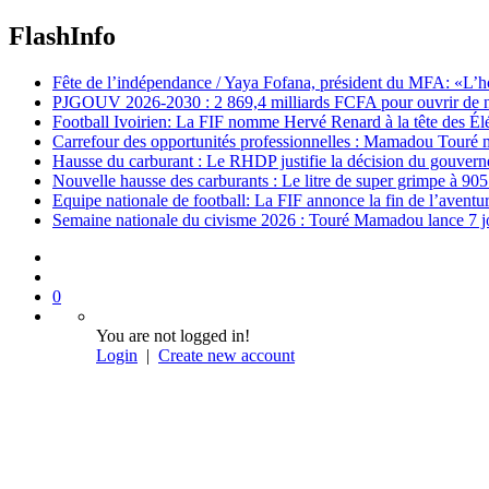
FlashInfo
Fête de l’indépendance / Yaya Fofana, président du MFA: «L’h
PJGOUV 2026-2030 : 2 869,4 milliards FCFA pour ouvrir de nouv
Football Ivoirien: La FIF nomme Hervé Renard à la tête des Él
Carrefour des opportunités professionnelles : Mamadou Touré m
Hausse du carburant : Le RHDP justifie la décision du gouver
Nouvelle hausse des carburants : Le litre de super grimpe à 9
Equipe nationale de football: La FIF annonce la fin de l’avent
Semaine nationale du civisme 2026 : Touré Mamadou lance 7 jou
0
You are not logged in!
Login
|
Create new account