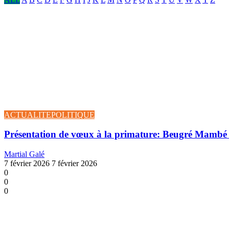
ACTUALITE
POLITIQUE
Présentation de vœux à la primature: Beugré Mambé a
Martial Galé
7 février 2026
7 février 2026
0
0
0