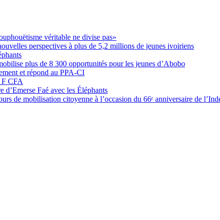
ouphouëtisme véritable ne divise pas»
elles perspectives à plus de 5,2 millions de jeunes ivoiriens
éphants
obilise plus de 8 300 opportunités pour les jeunes d’Abobo
nement et répond au PPA-CI
05 F CFA
ure d’Emerse Faé avec les Éléphants
rs de mobilisation citoyenne à l’occasion du 66ᵉ anniversaire de l’In