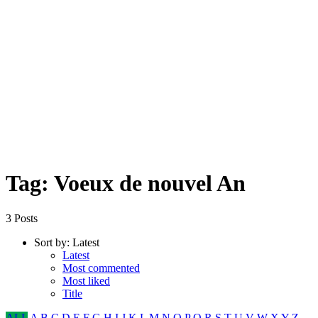
Tag: Voeux de nouvel An
3 Posts
Sort by:
Latest
Latest
Most commented
Most liked
Title
ALL
A
B
C
D
E
F
G
H
I
J
K
L
M
N
O
P
Q
R
S
T
U
V
W
X
Y
Z