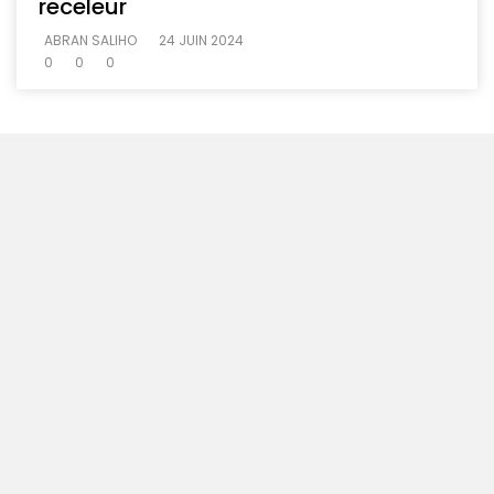
receleur
ABRAN SALIHO
24 JUIN 2024
0
0
0