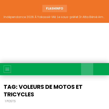
FLASHINFO
Indépendance 2026 À Yakassé-Mé: Le sous-préfet Dr Atta Bénié Amédé appelle à l’unité, à la sécurité et au développement
TAG: VOLEURS DE MOTOS ET
TRICYCLES
1 POSTS