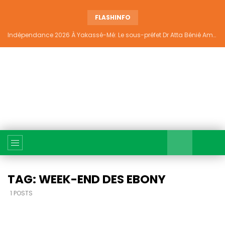
FLASHINFO
Indépendance 2026 À Yakassé-Mé: Le sous-préfet Dr Atta Bénié Amédé appelle à l’unité, à la sécurité et au développement
TAG: WEEK-END DES EBONY
1 POSTS