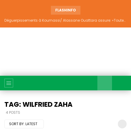
FLASHINFO
Déguerpissements à Koumassi/ Alassane Ouattara assure: «Toutes les responsabilités seront établies et elles donneront lieu aux sanctions prévues par la loi»
TAG: WILFRIED ZAHA
4 POSTS
SORT BY:
LATEST