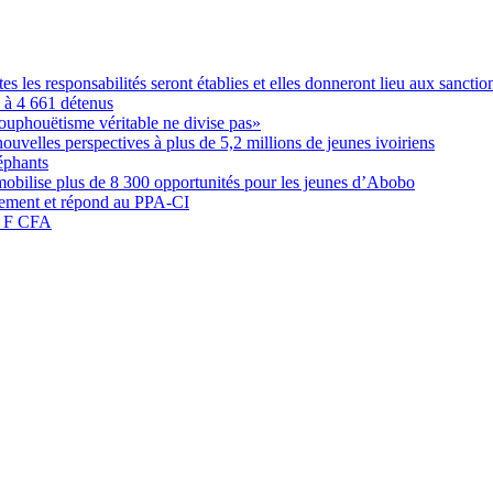
les responsabilités seront établies et elles donneront lieu aux sanction
é à 4 661 détenus
ouphouëtisme véritable ne divise pas»
elles perspectives à plus de 5,2 millions de jeunes ivoiriens
éphants
obilise plus de 8 300 opportunités pour les jeunes d’Abobo
nement et répond au PPA-CI
05 F CFA