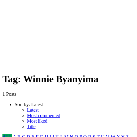
Tag: Winnie Byanyima
1 Posts
Sort by:
Latest
Latest
Most commented
Most liked
Title
ALL
A
B
C
D
E
F
G
H
I
J
K
L
M
N
O
P
Q
R
S
T
U
V
W
X
Y
Z