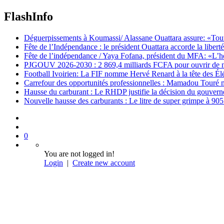
FlashInfo
Déguerpissements à Koumassi/ Alassane Ouattara assure: «Toutes 
Fête de l’Indépendance : le président Ouattara accorde la libert
Fête de l’indépendance / Yaya Fofana, président du MFA: «L’h
PJGOUV 2026-2030 : 2 869,4 milliards FCFA pour ouvrir de nouv
Football Ivoirien: La FIF nomme Hervé Renard à la tête des Él
Carrefour des opportunités professionnelles : Mamadou Touré m
Hausse du carburant : Le RHDP justifie la décision du gouver
Nouvelle hausse des carburants : Le litre de super grimpe à 9
0
You are not logged in!
Login
|
Create new account