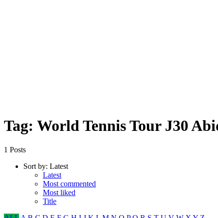
Tag: World Tennis Tour J30 Abi
1 Posts
Sort by:
Latest
Latest
Most commented
Most liked
Title
ALL
A
B
C
D
E
F
G
H
I
J
K
L
M
N
O
P
Q
R
S
T
U
V
W
X
Y
Z