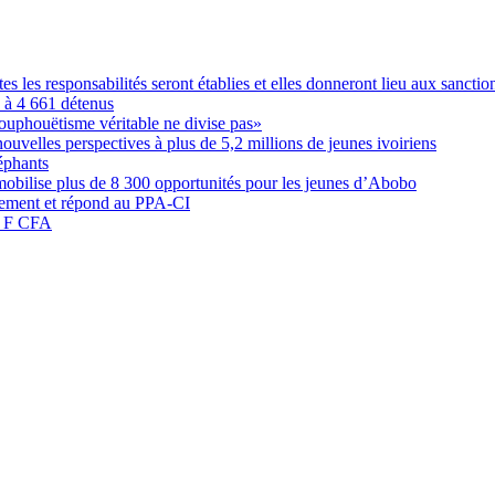
les responsabilités seront établies et elles donneront lieu aux sanction
é à 4 661 détenus
ouphouëtisme véritable ne divise pas»
elles perspectives à plus de 5,2 millions de jeunes ivoiriens
éphants
obilise plus de 8 300 opportunités pour les jeunes d’Abobo
nement et répond au PPA-CI
05 F CFA