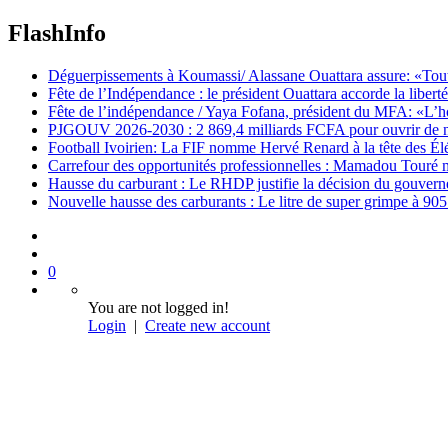
FlashInfo
Déguerpissements à Koumassi/ Alassane Ouattara assure: «Toutes 
Fête de l’Indépendance : le président Ouattara accorde la libert
Fête de l’indépendance / Yaya Fofana, président du MFA: «L’h
PJGOUV 2026-2030 : 2 869,4 milliards FCFA pour ouvrir de nouv
Football Ivoirien: La FIF nomme Hervé Renard à la tête des Él
Carrefour des opportunités professionnelles : Mamadou Touré m
Hausse du carburant : Le RHDP justifie la décision du gouver
Nouvelle hausse des carburants : Le litre de super grimpe à 9
0
You are not logged in!
Login
|
Create new account