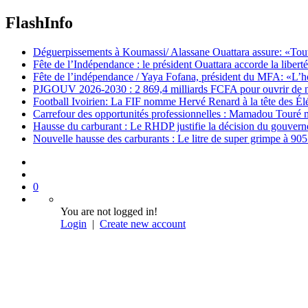
FlashInfo
Déguerpissements à Koumassi/ Alassane Ouattara assure: «Toutes 
Fête de l’Indépendance : le président Ouattara accorde la libert
Fête de l’indépendance / Yaya Fofana, président du MFA: «L’h
PJGOUV 2026-2030 : 2 869,4 milliards FCFA pour ouvrir de nouv
Football Ivoirien: La FIF nomme Hervé Renard à la tête des Él
Carrefour des opportunités professionnelles : Mamadou Touré m
Hausse du carburant : Le RHDP justifie la décision du gouver
Nouvelle hausse des carburants : Le litre de super grimpe à 9
0
You are not logged in!
Login
|
Create new account