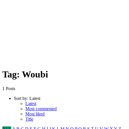
Tag: Woubi
1 Posts
Sort by:
Latest
Latest
Most commented
Most liked
Title
ALL
A
B
C
D
E
F
G
H
I
J
K
L
M
N
O
P
Q
R
S
T
U
V
W
X
Y
Z