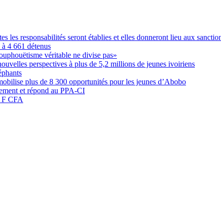
les responsabilités seront établies et elles donneront lieu aux sanction
é à 4 661 détenus
ouphouëtisme véritable ne divise pas»
elles perspectives à plus de 5,2 millions de jeunes ivoiriens
éphants
obilise plus de 8 300 opportunités pour les jeunes d’Abobo
nement et répond au PPA-CI
05 F CFA