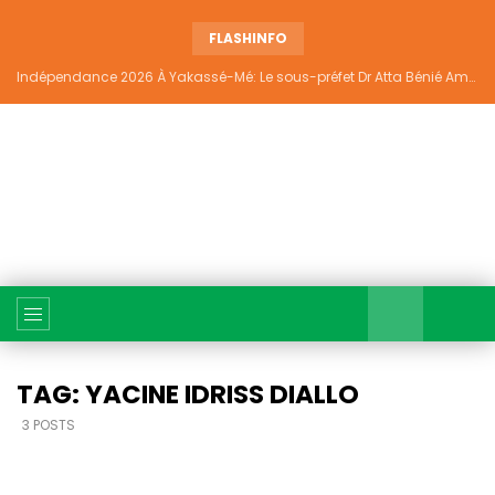
FLASHINFO
Indépendance 2026 À Yakassé-Mé: Le sous-préfet Dr Atta Bénié Amédé appelle à l’unité, à la sécurité et au développement
TAG: YACINE IDRISS DIALLO
3 POSTS