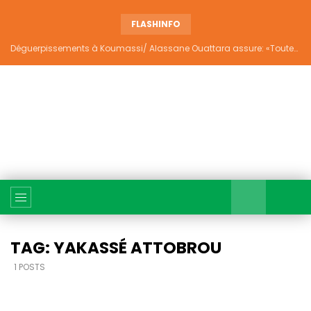
FLASHINFO
Déguerpissements à Koumassi/ Alassane Ouattara assure: «Toutes les responsabilités seront établies et elles donneront lieu aux sanctions prévues par la loi»
TAG: YAKASSÉ ATTOBROU
1 POSTS