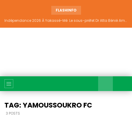
FLASHINFO
Indépendance 2026 À Yakassé-Mé: Le sous-préfet Dr Atta Bénié Amédé appelle à l’unité, à la sécurité et au développement
TAG: YAMOUSSOUKRO FC
3 POSTS