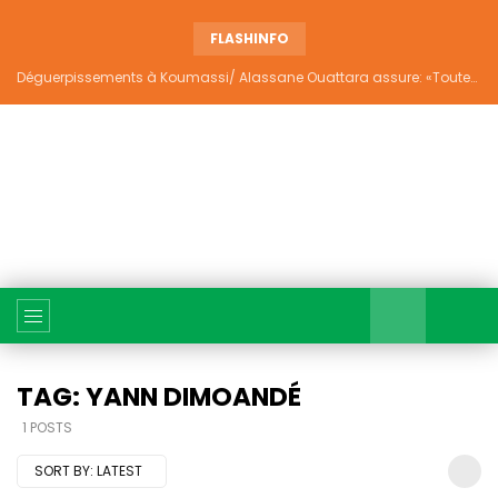
FLASHINFO
Déguerpissements à Koumassi/ Alassane Ouattara assure: «Toutes les responsabilités seront établies et elles donneront lieu aux sanctions prévues par la loi»
TAG: YANN DIMOANDÉ
1 POSTS
SORT BY:
LATEST