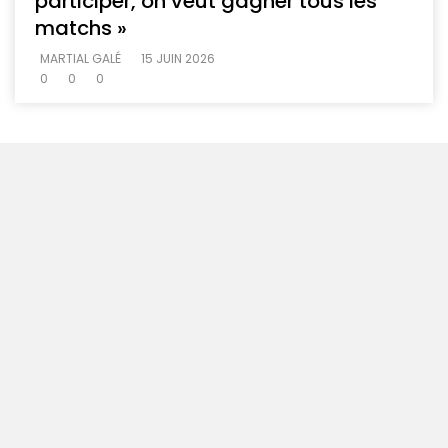
participer, on veut gagner tous les
matchs »
MARTIAL GALÉ
15 JUIN 2026
0
0
0