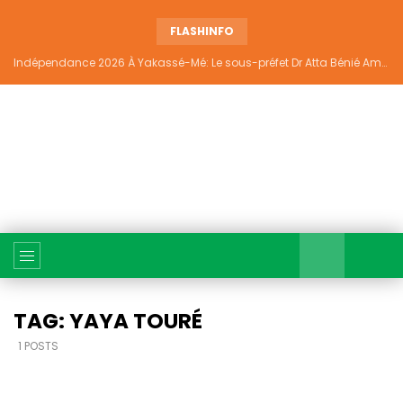
FLASHINFO
Indépendance 2026 À Yakassé-Mé: Le sous-préfet Dr Atta Bénié Amédé appelle à l’unité, à la sécurité et au développement
TAG: YAYA TOURÉ
1 POSTS