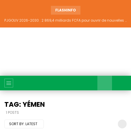
FLASHINFO
PJGOUV 2026-2030 : 2 869,4 milliards FCFA pour ouvrir de nouvelles perspectives à plus de 5,2 millions de jeunes ivoiriens
TAG: YÉMEN
1 POSTS
SORT BY:
LATEST