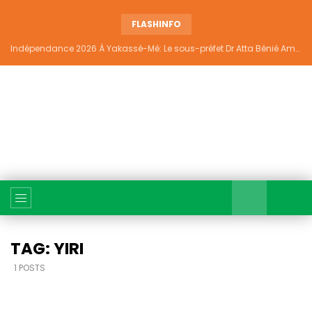
FLASHINFO
Indépendance 2026 À Yakassé-Mé: Le sous-préfet Dr Atta Bénié Amédé appelle à l’unité, à la sécurité et au développement
TAG: YIRI
1 POSTS