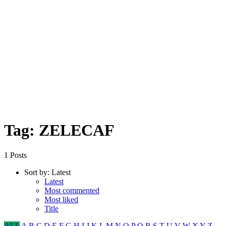
Tag: ZELECAF
1 Posts
Sort by:
Latest
Latest
Most commented
Most liked
Title
ALL
A
B
C
D
E
F
G
H
I
J
K
L
M
N
O
P
Q
R
S
T
U
V
W
X
Y
Z