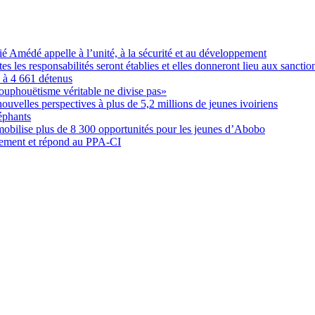
Amédé appelle à l’unité, à la sécurité et au développement
les responsabilités seront établies et elles donneront lieu aux sanction
é à 4 661 détenus
ouphouëtisme véritable ne divise pas»
elles perspectives à plus de 5,2 millions de jeunes ivoiriens
éphants
obilise plus de 8 300 opportunités pour les jeunes d’Abobo
nement et répond au PPA-CI