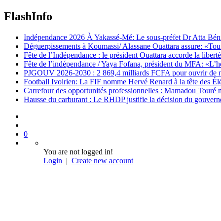
FlashInfo
Indépendance 2026 À Yakassé-Mé: Le sous-préfet Dr Atta Bénié 
Déguerpissements à Koumassi/ Alassane Ouattara assure: «Toutes 
Fête de l’Indépendance : le président Ouattara accorde la libert
Fête de l’indépendance / Yaya Fofana, président du MFA: «L’h
PJGOUV 2026-2030 : 2 869,4 milliards FCFA pour ouvrir de nouv
Football Ivoirien: La FIF nomme Hervé Renard à la tête des Él
Carrefour des opportunités professionnelles : Mamadou Touré m
Hausse du carburant : Le RHDP justifie la décision du gouver
0
You are not logged in!
Login
|
Create new account