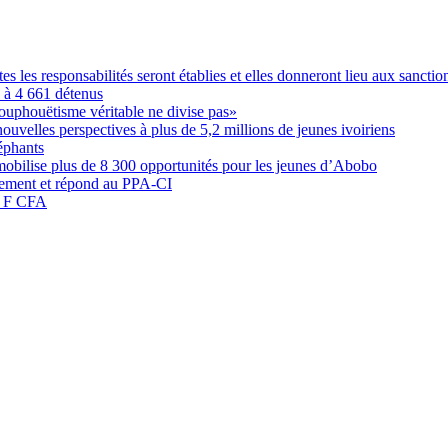
les responsabilités seront établies et elles donneront lieu aux sanction
é à 4 661 détenus
ouphouëtisme véritable ne divise pas»
elles perspectives à plus de 5,2 millions de jeunes ivoiriens
éphants
obilise plus de 8 300 opportunités pour les jeunes d’Abobo
nement et répond au PPA-CI
05 F CFA