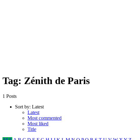
Tag: Zénith de Paris
1 Posts
Sort by:
Latest
Latest
Most commented
Most liked
Title
ALL
A
B
C
D
E
F
G
H
I
J
K
L
M
N
O
P
Q
R
S
T
U
V
W
X
Y
Z