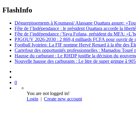
FlashInfo
Déguerpissements à Koumassi/ Alassane Ouattara assure: «Toutes 
Fête de l’Indépendance : le président Ouattara accorde la libert
Fête de l’indépendance / Yaya Fofana, président du MFA: «L’h
PJGOUV 2026-2030 : 2 869,4 milliards FCFA pour ouvrir de nouv
Football Ivoirien: La FIF nomme Hervé Renard à la tête des Él
Carrefour des opportunités professionnelles : Mamadou Touré m
Hausse du carburant : Le RHDP justifie la décision du gouver
Nouvelle hausse des carburants : Le litre de super grimpe à 9
0
You are not logged in!
Login
|
Create new account