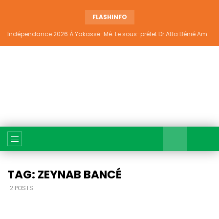
FLASHINFO
Indépendance 2026 À Yakassé-Mé: Le sous-préfet Dr Atta Bénié Amédé appelle à l’unité, à la sécurité et au développement
TAG: ZEYNAB BANCÉ
2 POSTS