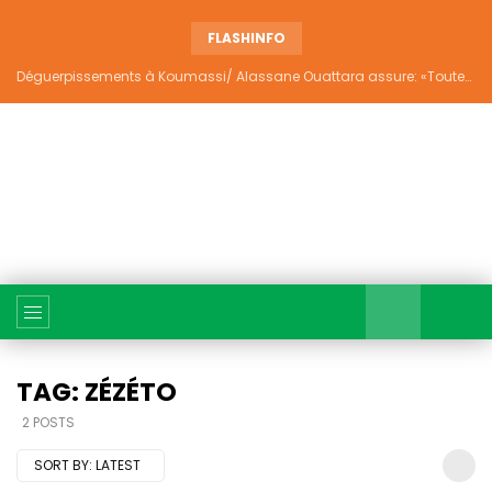
FLASHINFO
Déguerpissements à Koumassi/ Alassane Ouattara assure: «Toutes les responsabilités seront établies et elles donneront lieu aux sanctions prévues par la loi»
TAG: ZÉZÉTO
2 POSTS
SORT BY:
LATEST