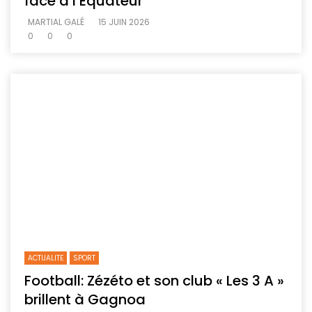
face à l’Équateur
MARTIAL GALÉ
15 JUIN 2026
0
0
0
ACTUALITE
SPORT
Football: Zézéto et son club « Les 3 A »
brillent à Gagnoa