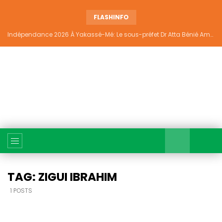
FLASHINFO
Indépendance 2026 À Yakassé-Mé: Le sous-préfet Dr Atta Bénié Amédé appelle à l’unité, à la sécurité et au développement
TAG: ZIGUI IBRAHIM
1 POSTS