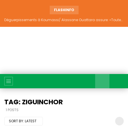
FLASHINFO
Déguerpissements à Koumassi/ Alassane Ouattara assure: «Toutes les responsabilités seront établies et elles donneront lieu aux sanctions prévues par la loi»
TAG: ZIGUINCHOR
1 POSTS
SORT BY:
LATEST