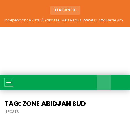
FLASHINFO
Indépendance 2026 À Yakassé-Mé: Le sous-préfet Dr Atta Bénié Amédé appelle à l’unité, à la sécurité et au développement
TAG: ZONE ABIDJAN SUD
1 POSTS