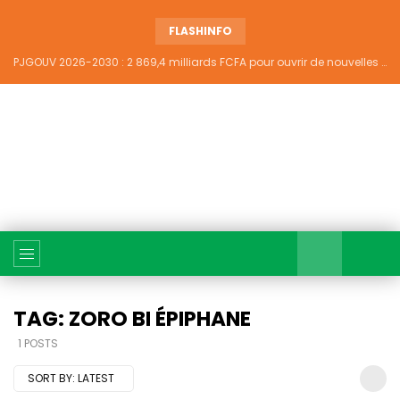
FLASHINFO
PJGOUV 2026-2030 : 2 869,4 milliards FCFA pour ouvrir de nouvelles perspectives à plus de 5,2 millions de jeunes ivoiriens
TAG: ZORO BI ÉPIPHANE
1 POSTS
SORT BY:
LATEST