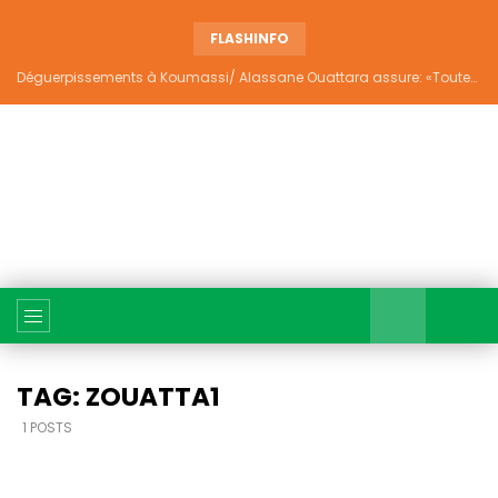
FLASHINFO
Déguerpissements à Koumassi/ Alassane Ouattara assure: «Toutes les responsabilités seront établies et elles donneront lieu aux sanctions prévues par la loi»
TAG: ZOUATTA1
1 POSTS