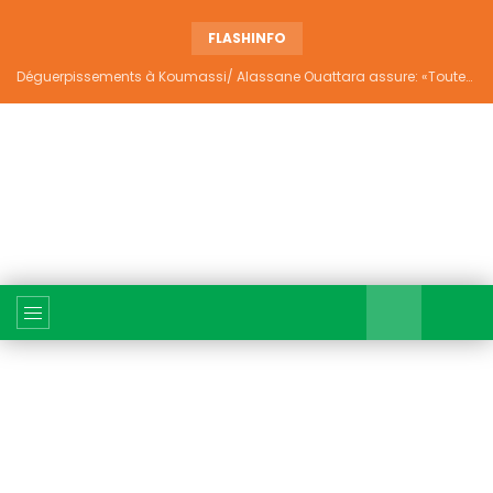
FLASHINFO
Déguerpissements à Koumassi/ Alassane Ouattara assure: «Toutes les responsabilités seront établies et elles donneront lieu aux sanctions prévues par la loi»