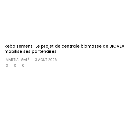
Reboisement : Le projet de centrale biomasse de BIOVEA
mobilise ses partenaires
MARTIAL GALÉ
3 AOÛT 2026
0
0
0