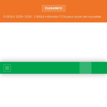
FLASHINFO
PJGOUV 2026-2030 : 2 869,4 milliards FCFA pour ouvrir de nouvelles perspectives à plus de 5,2 millions de jeunes ivoiriens