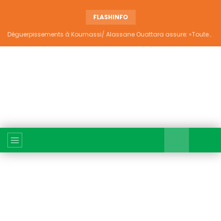
FLASHINFO
Déguerpissements à Koumassi/ Alassane Ouattara assure: «Toutes les responsabilités seront établies et elles donneront lieu aux sanctions prévues par la loi»