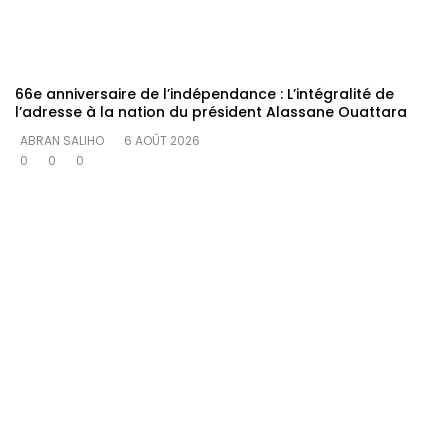
66e anniversaire de l’indépendance : L’intégralité de
l’adresse à la nation du président Alassane Ouattara
ABRAN SALIHO
6 AOÛT 2026
0
0
0