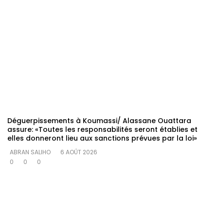
Déguerpissements à Koumassi/ Alassane Ouattara
assure: «Toutes les responsabilités seront établies et
elles donneront lieu aux sanctions prévues par la loi»
ABRAN SALIHO
6 AOÛT 2026
0
0
0