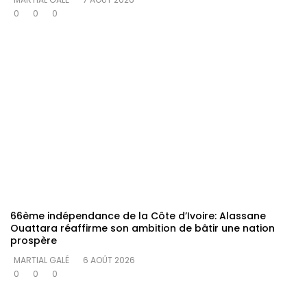
0
0
0
66ème indépendance de la Côte d’Ivoire: Alassane
Ouattara réaffirme son ambition de bâtir une nation
prospère
MARTIAL GALÉ
6 AOÛT 2026
0
0
0