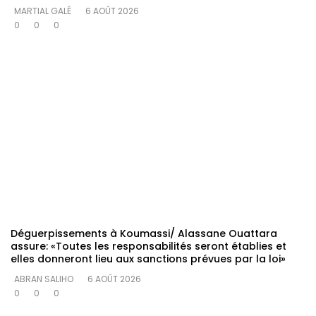
MARTIAL GALÉ
6 AOÛT 2026
0
0
0
Déguerpissements à Koumassi/ Alassane Ouattara
assure: «Toutes les responsabilités seront établies et
elles donneront lieu aux sanctions prévues par la loi»
ABRAN SALIHO
6 AOÛT 2026
0
0
0