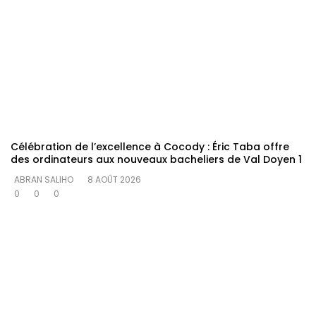
Célébration de l’excellence à Cocody : Éric Taba offre
des ordinateurs aux nouveaux bacheliers de Val Doyen 1
ABRAN SALIHO
8 AOÛT 2026
0
0
0