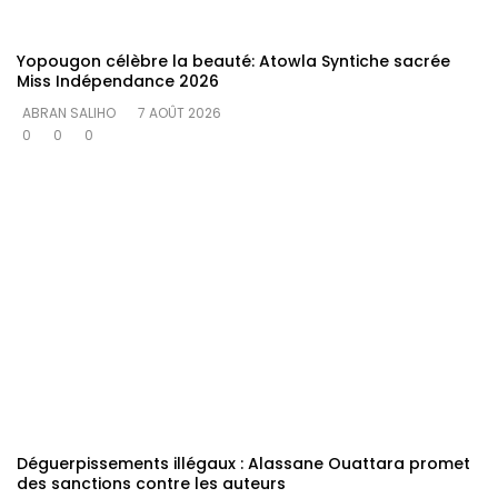
Yopougon célèbre la beauté: Atowla Syntiche sacrée
Miss Indépendance 2026
ABRAN SALIHO
7 AOÛT 2026
0
0
0
Déguerpissements illégaux : Alassane Ouattara promet
des sanctions contre les auteurs