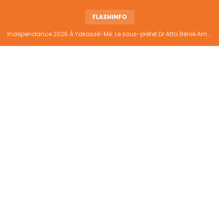
FLASHINFO
Indépendance 2026 À Yakassé-Mé: Le sous-préfet Dr Atta Bénié Amédé appelle à l’unité, à la sécurité et au développement