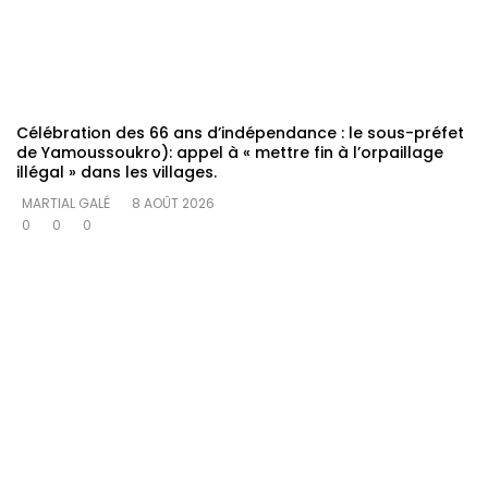
Célébration des 66 ans d’indépendance : le sous-préfet
de Yamoussoukro): appel à « mettre fin à l’orpaillage
illégal » dans les villages.
MARTIAL GALÉ
8 AOÛT 2026
0
0
0