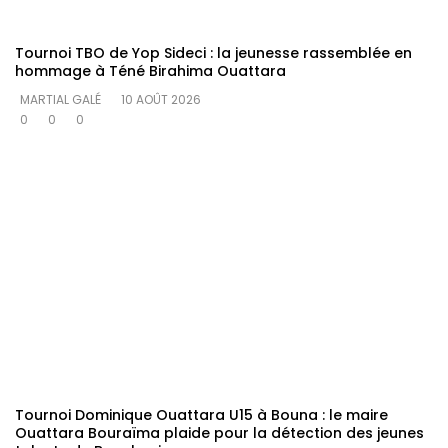
Tournoi TBO de Yop Sideci : la jeunesse rassemblée en
hommage à Téné Birahima Ouattara
MARTIAL GALÉ
10 AOÛT 2026
0
0
0
Tournoi Dominique Ouattara U15 à Bouna : le maire
Ouattara Bouraïma plaide pour la détection des jeunes