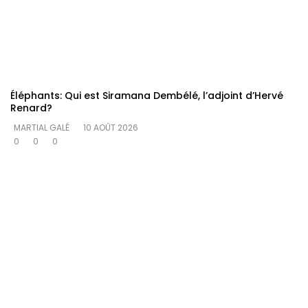
Éléphants: Qui est Siramana Dembélé, l’adjoint d’Hervé
Renard?
MARTIAL GALÉ
10 AOÛT 2026
0
0
0