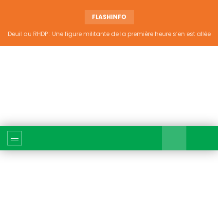
FLASHINFO
Deuil au RHDP : Une figure militante de la première heure s’en est allée