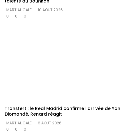
talents du Bounkani
MARTIAL GALÉ
10 AOÛT 2026
0
0
0
Transfert : le Real Madrid confirme l’arrivée de Yan
Diomandé, Renard réagit
MARTIAL GALÉ
6 AOÛT 2026
0
0
0