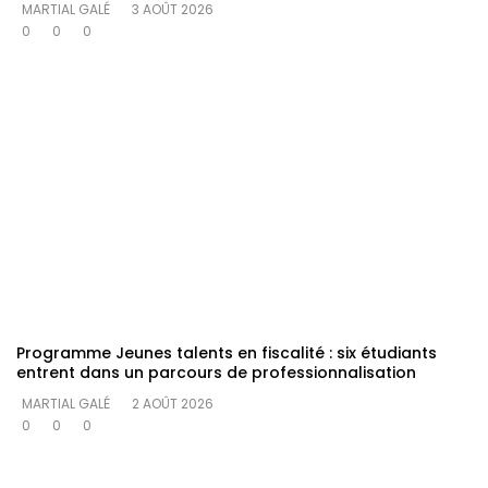
MARTIAL GALÉ
3 AOÛT 2026
0
0
0
Programme Jeunes talents en fiscalité : six étudiants
entrent dans un parcours de professionnalisation
MARTIAL GALÉ
2 AOÛT 2026
0
0
0