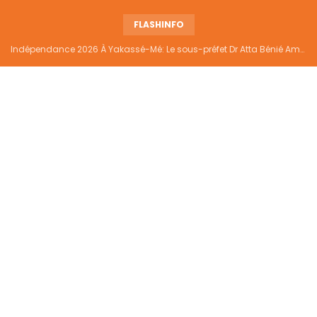
FLASHINFO
Indépendance 2026 À Yakassé-Mé: Le sous-préfet Dr Atta Bénié Amédé appelle à l’unité, à la sécurité et au développement