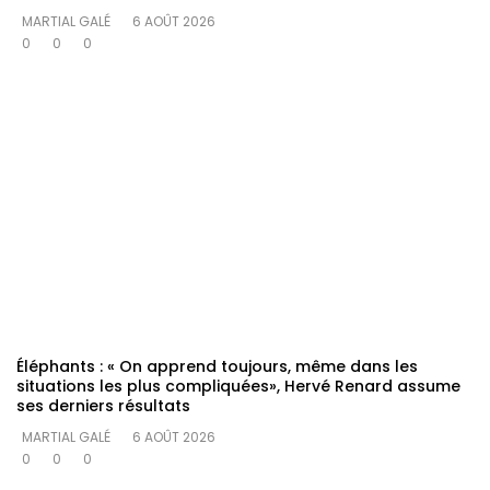
MARTIAL GALÉ
6 AOÛT 2026
0
0
0
Éléphants : « On apprend toujours, même dans les
situations les plus compliquées», Hervé Renard assume
ses derniers résultats
MARTIAL GALÉ
6 AOÛT 2026
0
0
0