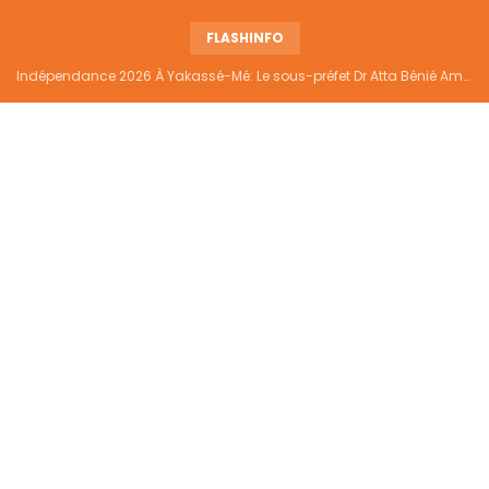
FLASHINFO
Indépendance 2026 À Yakassé-Mé: Le sous-préfet Dr Atta Bénié Amédé appelle à l’unité, à la sécurité et au développement