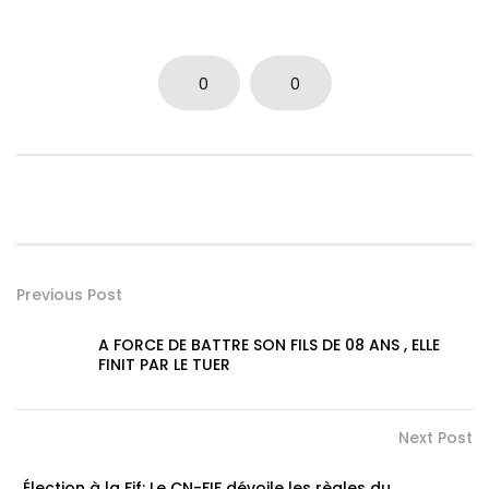
0
0
Previous Post
A FORCE DE BATTRE SON FILS DE 08 ANS , ELLE
FINIT PAR LE TUER
Next Post
Élection à la Fif: Le CN-FIF dévoile les règles du