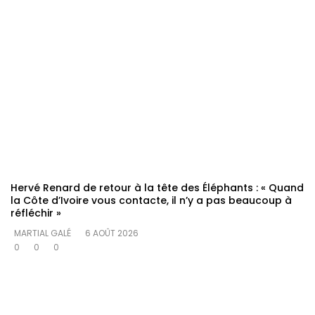
Hervé Renard de retour à la tête des Éléphants : « Quand
la Côte d’Ivoire vous contacte, il n’y a pas beaucoup à
réfléchir »
MARTIAL GALÉ
6 AOÛT 2026
0
0
0