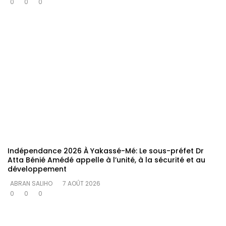
0
0
0
Indépendance 2026 À Yakassé-Mé: Le sous-préfet Dr
Atta Bénié Amédé appelle à l’unité, à la sécurité et au
développement
ABRAN SALIHO
7 AOÛT 2026
0
0
0