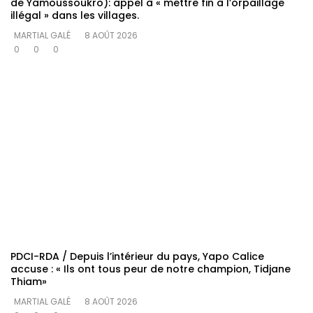
de Yamoussoukro): appel à « mettre fin à l’orpaillage
illégal » dans les villages.
MARTIAL GALÉ
8 AOÛT 2026
0
0
0
PDCI-RDA / Depuis l’intérieur du pays, Yapo Calice
accuse : « Ils ont tous peur de notre champion, Tidjane
Thiam»
MARTIAL GALÉ
8 AOÛT 2026