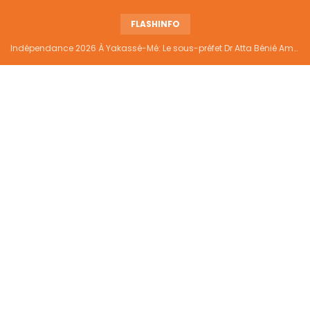
FLASHINFO
Indépendance 2026 À Yakassé-Mé: Le sous-préfet Dr Atta Bénié Amédé appelle à l’unité, à la sécurité et au développement