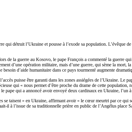
e qui détruit l’Ukraine et pousse à l’exode sa population. L’évêque de 
lors de la guerre au Kosovo, le pape François a commenté la guerre qui
seulement d’une opération militaire, mais d’une guerre, qui sème la mort, 
 Le besoin d’aide humanitaire dans ce pays tourmenté augmente dramati
accès puisse être garanti dans les zones assiégées de l’Ukraine. Le pape 
récieuse qui « nous permet d’être proche du drame de cette population, 
lé le pape qui a annoncé avoir envoyé deux cardinaux en Ukraine, l’un à la
 se taisent » en Ukraine, affirmant avoir « le cœur meurtri par ce qui s
it-il à l’issue de sa traditionnelle prière en public de l’Angélus place Sa