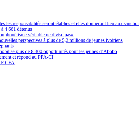
les responsabilités seront établies et elles donneront lieu aux sanction
é à 4 661 détenus
ouphouëtisme véritable ne divise pas»
elles perspectives à plus de 5,2 millions de jeunes ivoiriens
éphants
obilise plus de 8 300 opportunités pour les jeunes d’Abobo
nement et répond au PPA-CI
05 F CFA