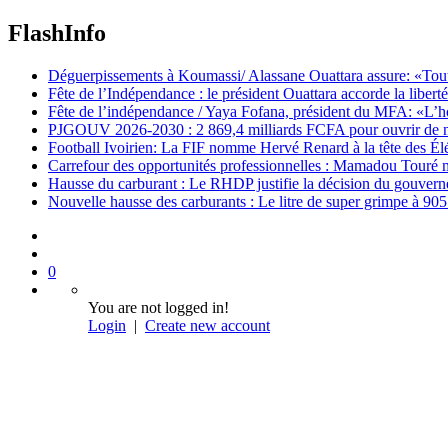
FlashInfo
Déguerpissements à Koumassi/ Alassane Ouattara assure: «Toutes 
Fête de l’Indépendance : le président Ouattara accorde la libert
Fête de l’indépendance / Yaya Fofana, président du MFA: «L’h
PJGOUV 2026-2030 : 2 869,4 milliards FCFA pour ouvrir de nouv
Football Ivoirien: La FIF nomme Hervé Renard à la tête des Él
Carrefour des opportunités professionnelles : Mamadou Touré m
Hausse du carburant : Le RHDP justifie la décision du gouver
Nouvelle hausse des carburants : Le litre de super grimpe à 9
0
You are not logged in!
Login
|
Create new account