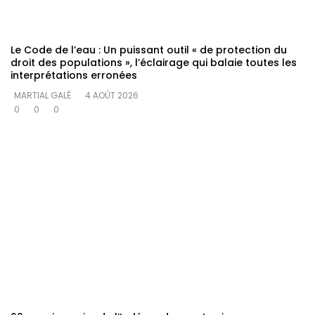
Le Code de l’eau : Un puissant outil « de protection du
droit des populations », l’éclairage qui balaie toutes les
interprétations erronées
MARTIAL GALÉ
4 AOÛT 2026
0
0
0