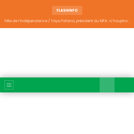
FLASHINFO
Fête de l’indépendance / Yaya Fofana, président du MFA: «L’houphouëtisme véritable ne divise pas»