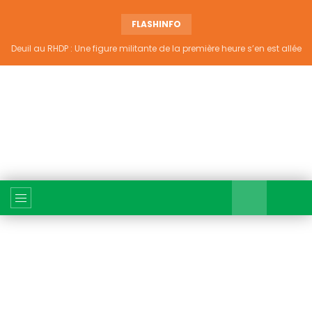
FLASHINFO
Deuil au RHDP : Une figure militante de la première heure s’en est allée