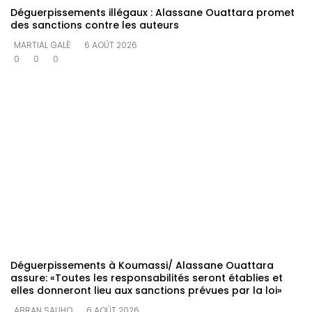
Déguerpissements illégaux : Alassane Ouattara promet
des sanctions contre les auteurs
MARTIAL GALÉ
6 AOÛT 2026
0
0
0
Déguerpissements à Koumassi/ Alassane Ouattara
assure: «Toutes les responsabilités seront établies et
elles donneront lieu aux sanctions prévues par la loi»
ABRAN SALIHO
6 AOÛT 2026