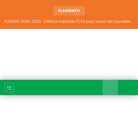
FLASHINFO
PJGOUV 2026-2030 : 2 869,4 milliards FCFA pour ouvrir de nouvelles perspectives à plus de 5,2 millions de jeunes ivoiriens