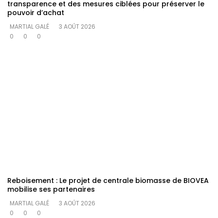
transparence et des mesures ciblées pour préserver le
pouvoir d’achat
MARTIAL GALÉ
3 AOÛT 2026
0
0
0
Reboisement : Le projet de centrale biomasse de BIOVEA
mobilise ses partenaires
MARTIAL GALÉ
3 AOÛT 2026
0
0
0