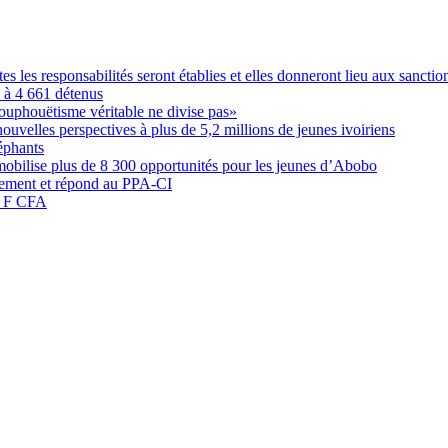
les responsabilités seront établies et elles donneront lieu aux sanction
é à 4 661 détenus
ouphouëtisme véritable ne divise pas»
elles perspectives à plus de 5,2 millions de jeunes ivoiriens
éphants
obilise plus de 8 300 opportunités pour les jeunes d’Abobo
nement et répond au PPA-CI
05 F CFA