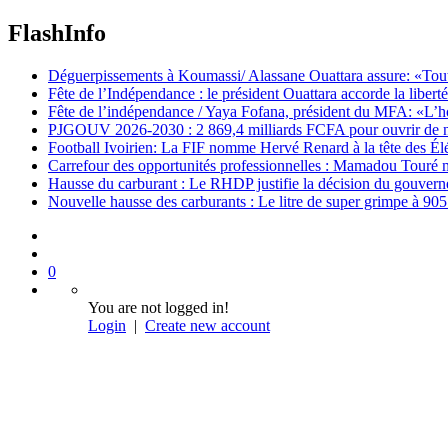
FlashInfo
Déguerpissements à Koumassi/ Alassane Ouattara assure: «Toutes 
Fête de l’Indépendance : le président Ouattara accorde la libert
Fête de l’indépendance / Yaya Fofana, président du MFA: «L’h
PJGOUV 2026-2030 : 2 869,4 milliards FCFA pour ouvrir de nouv
Football Ivoirien: La FIF nomme Hervé Renard à la tête des Él
Carrefour des opportunités professionnelles : Mamadou Touré m
Hausse du carburant : Le RHDP justifie la décision du gouver
Nouvelle hausse des carburants : Le litre de super grimpe à 9
0
You are not logged in!
Login
|
Create new account