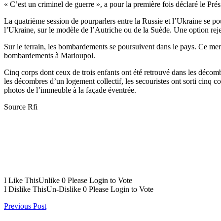
« C’est un criminel de guerre », a pour la première fois déclaré le Pré
La quatrième session de pourparlers entre la Russie et l’Ukraine se po
l’Ukraine, sur le modèle de l’Autriche ou de la Suède. Une option rej
Sur le terrain, les bombardements se poursuivent dans le pays. Ce mercr
bombardements à Marioupol.
Cinq corps dont ceux de trois enfants ont été retrouvé dans les décom
les décombres d’un logement collectif, les secouristes ont sorti cinq c
photos de l’immeuble à la façade éventrée.
Source Rfi
I Like This
Unlike
0
Please Login to Vote
I Dislike This
Un-Dislike
0
Please Login to Vote
Previous Post