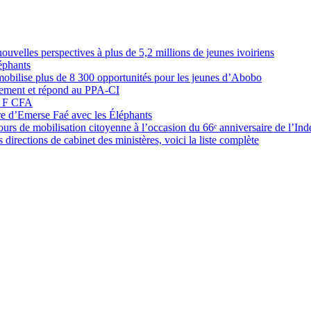
elles perspectives à plus de 5,2 millions de jeunes ivoiriens
éphants
obilise plus de 8 300 opportunités pour les jeunes d’Abobo
nement et répond au PPA-CI
05 F CFA
ure d’Emerse Faé avec les Éléphants
rs de mobilisation citoyenne à l’occasion du 66ᵉ anniversaire de l’In
directions de cabinet des ministères, voici la liste complète