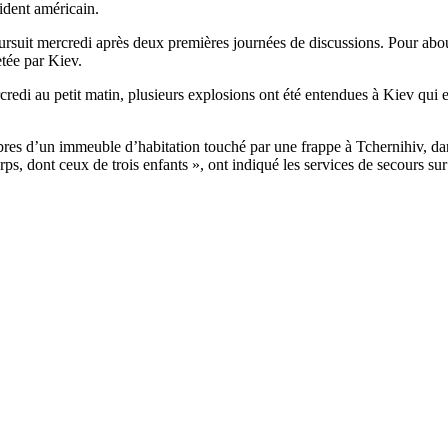
sident américain.
ursuit mercredi après deux premières journées de discussions. Pour abou
etée par Kiev.
edi au petit matin, plusieurs explosions ont été entendues à Kiev qui es
bres d’un immeuble d’habitation touché par une frappe à Tchernihiv, dan
orps, dont ceux de trois enfants », ont indiqué les services de secours s