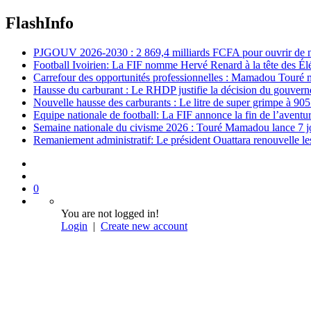
FlashInfo
PJGOUV 2026-2030 : 2 869,4 milliards FCFA pour ouvrir de nouv
Football Ivoirien: La FIF nomme Hervé Renard à la tête des Él
Carrefour des opportunités professionnelles : Mamadou Touré m
Hausse du carburant : Le RHDP justifie la décision du gouver
Nouvelle hausse des carburants : Le litre de super grimpe à 9
Equipe nationale de football: La FIF annonce la fin de l’avent
Semaine nationale du civisme 2026 : Touré Mamadou lance 7 jou
Remaniement administratif: Le président Ouattara renouvelle les 
0
You are not logged in!
Login
|
Create new account