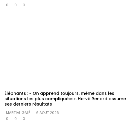
0
0
0
Éléphants : « On apprend toujours, même dans les
situations les plus compliquées», Hervé Renard assume
ses derniers résultats
MARTIAL GALÉ
6 AOÛT 2026
0
0
0