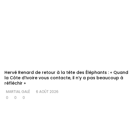
Hervé Renard de retour à la tête des Éléphants : « Quand
la Côte d’Ivoire vous contacte, il n’y a pas beaucoup à
réfléchir »
MARTIAL GALÉ
6 AOÛT 2026
0
0
0