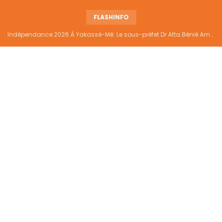
FLASHINFO
Indépendance 2026 À Yakassé-Mé: Le sous-préfet Dr Atta Bénié Amédé appelle à l’unité, à la sécurité et au développement