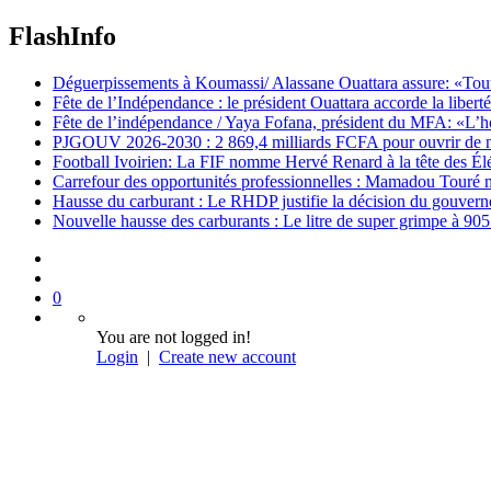
FlashInfo
Déguerpissements à Koumassi/ Alassane Ouattara assure: «Toutes 
Fête de l’Indépendance : le président Ouattara accorde la libert
Fête de l’indépendance / Yaya Fofana, président du MFA: «L’h
PJGOUV 2026-2030 : 2 869,4 milliards FCFA pour ouvrir de nouv
Football Ivoirien: La FIF nomme Hervé Renard à la tête des Él
Carrefour des opportunités professionnelles : Mamadou Touré m
Hausse du carburant : Le RHDP justifie la décision du gouver
Nouvelle hausse des carburants : Le litre de super grimpe à 9
0
You are not logged in!
Login
|
Create new account