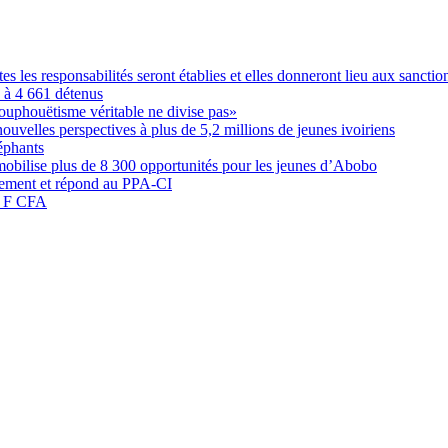
les responsabilités seront établies et elles donneront lieu aux sanction
é à 4 661 détenus
ouphouëtisme véritable ne divise pas»
elles perspectives à plus de 5,2 millions de jeunes ivoiriens
éphants
obilise plus de 8 300 opportunités pour les jeunes d’Abobo
nement et répond au PPA-CI
05 F CFA