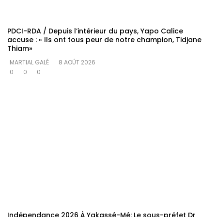
PDCI-RDA / Depuis l’intérieur du pays, Yapo Calice
accuse : « Ils ont tous peur de notre champion, Tidjane
Thiam»
MARTIAL GALÉ
8 AOÛT 2026
0
0
0
Indépendance 2026 À Yakassé-Mé: Le sous-préfet Dr