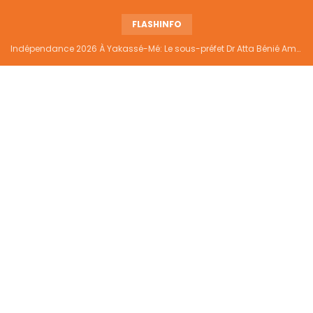
FLASHINFO
Indépendance 2026 À Yakassé-Mé: Le sous-préfet Dr Atta Bénié Amédé appelle à l’unité, à la sécurité et au développement