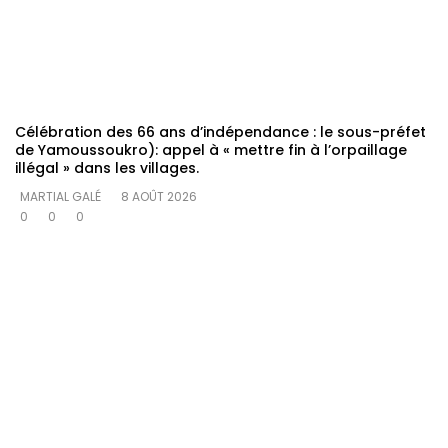
Célébration des 66 ans d’indépendance : le sous-préfet
de Yamoussoukro): appel à « mettre fin à l’orpaillage
illégal » dans les villages.
MARTIAL GALÉ
8 AOÛT 2026
0
0
0