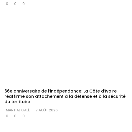
0
0
0
66e anniversaire de l’indépendance: La Côte d’Ivoire
réaffirme son attachement à la défense et à la sécurité
du territoire
MARTIAL GALÉ
7 AOÛT 2026
0
0
0