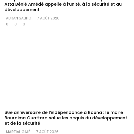
Atta Bénié Amédé appelle à l’unité, à la sécurité et au
développement
ABRAN SALIHO
7 AOÛT 2026
0
0
0
66e anniversaire de l’indépendance à Bouna : le maire
Bouraima Ouattara salue les acquis du développement
et de la sécurité
MARTIAL GALÉ
7 AOÛT 2026