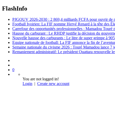
FlashInfo
PJGOUV 2026-2030 : 2 869,4 milliards FCFA pour ouvrir de nouv
Football Ivoirien: La FIF nomme Hervé Renard à la tête des Él
Carrefour des opportunités professionnelles : Mamadou Touré m
Hausse du carburant : Le RHDP justifie la décision du gouver
Nouvelle hausse des carburants : Le litre de super grimpe à 9
Equipe nationale de football: La FIF annonce la fin de l’avent
Semaine nationale du civisme 2026 : Touré Mamadou lance 7 jou
Remaniement administratif: Le président Ouattara renouvelle les 
0
You are not logged in!
Login
|
Create new account