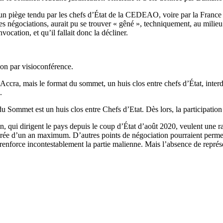
n piège tendu par les chefs d’État de la CEDEAO, voire par la France a
les négociations, aurait pu se trouver « gêné », techniquement, au milieu 
vocation, et qu’il fallait donc la décliner.
ion par visioconférence.
Accra, mais le format du sommet, un huis clos entre chefs d’État, interdi
.
 Sommet est un huis clos entre Chefs d’Etat. Dès lors, la participation 
on, qui dirigent le pays depuis le coup d’État d’août 2020, veulent une ra
durée d’un an maximum. D’autres points de négociation pourraient permet
nforce incontestablement la partie malienne. Mais l’absence de repré