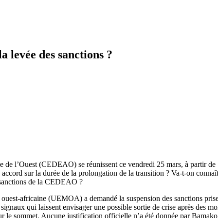
 levée des sanctions ?
e de l’Ouest (CEDEAO) se réunissent ce vendredi 25 mars, à partir d
ccord sur la durée de la prolongation de la transition ? Va-t-on connaîtr
es sanctions de la CEDEAO ?
 ouest-africaine (UEMOA) a demandé la suspension des sanctions prises d
es signaux qui laissent envisager une possible sortie de crise après de
ur le sommet. Aucune justification officielle n’a été donnée par Bamako