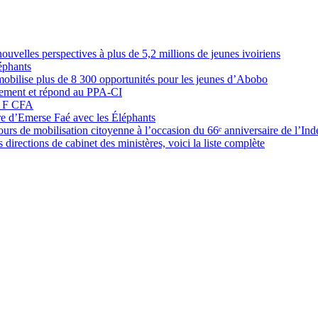
elles perspectives à plus de 5,2 millions de jeunes ivoiriens
éphants
obilise plus de 8 300 opportunités pour les jeunes d’Abobo
nement et répond au PPA-CI
05 F CFA
ure d’Emerse Faé avec les Éléphants
rs de mobilisation citoyenne à l’occasion du 66ᵉ anniversaire de l’In
directions de cabinet des ministères, voici la liste complète